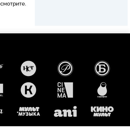
осмотрите.
т
НАСТОЯЩЕЕ
РУССКИЙ
РУССКИЙ
СТРАШНОЕ
РОМАН
БЕСТСЕЛЛЕР
ТЕЛЕВИДЕНИЕ
КОМЕДИЯ
СИНЕМА
САРАФАН
МУЛЬТИМУЗЫКА
ANI
Киномульт