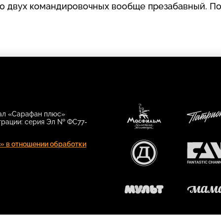
про двух командировочных вообще презабавный. П
нал «Сарафан плюс»
трации: серия Эл № ФС77-
Мосфильм.
Патрио
Золотая
» в отношении обработки
коллекция
РУССКИЙ
FAN
ДЕТЕКТИВ
МУЛЬТ
МАМА