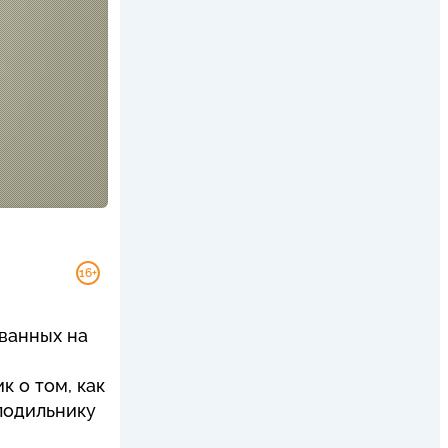
16+
ованных на
к о том, как
олодильнику