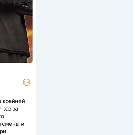
16+
о крайней
 раз за
то
ртсмены и
при