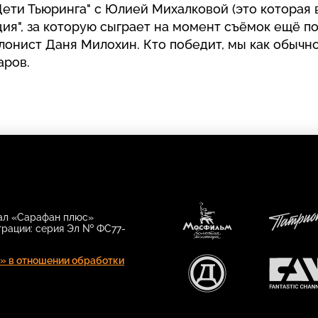
ети Тьюринга" с Юлией Михалковой (это которая 
ция", за которую сыграет на момент съёмок ещё 
лонист Даня Милохин. Кто победит, мы как обычн
аров.
нал «Сарафан плюс»
трации: серия Эл № ФС77-
Мосфильм.
Патрио
Золотая
» в отношении обработки
коллекция
РУССКИЙ
FAN
ДЕТЕКТИВ