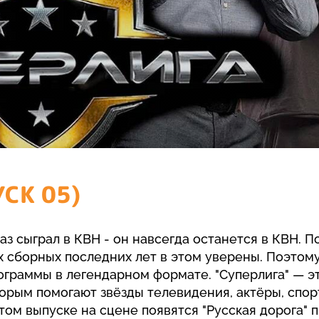
СК 05)
раз сыграл в КВН - он навсегда останется в КВН. П
 сборных последних лет в этом уверены. Поэтому
ограммы в легендарном формате. "Суперлига" — э
торым помогают звёзды телевидения, актёры, спо
том выпуске на сцене появятся "Русская дорога" 