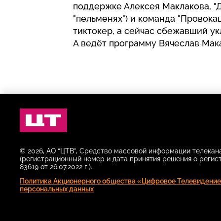
поддержке Алексея Маклакова, "Д
"пельменях") и команда "Провока
тиктокер, а сейчас сбежавший ук
А ведёт программу Вячеслав Мак
Цифровое
Телевидение
© 2026, АО “ЦТВ”, Средство массовой информации телека
(регистрационный номер и дата принятия решения о регис
83619 от 26.07.2022 г.).
Политика Акционерного общества «Цифровое Телевидение
персональных данных