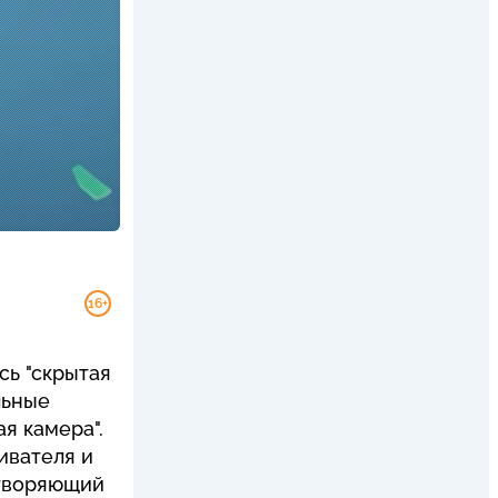
16+
сь "скрытая
льные
я камера".
ивателя и
ытворяющий