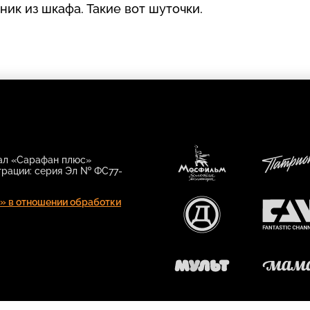
ник из шкафа. Такие вот шуточки.
нал «Сарафан плюс»
трации: серия Эл № ФС77-
Мосфильм.
Патрио
Золотая
» в отношении обработки
коллекция
РУССКИЙ
FAN
ДЕТЕКТИВ
МУЛЬТ
МАМА