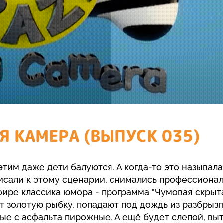
Я КАМЕРА (ВЫПУСК 035)
 этим даже дети балуются. А когда-то это называла
писали к этому сценарии, снимались профессиона
эфире классика юмора - программа "Чумовая скрыта
 золотую рыбку, попадают под дождь из разбрызг
ятые с асфальта пирожные. А ещё будет слепой, в