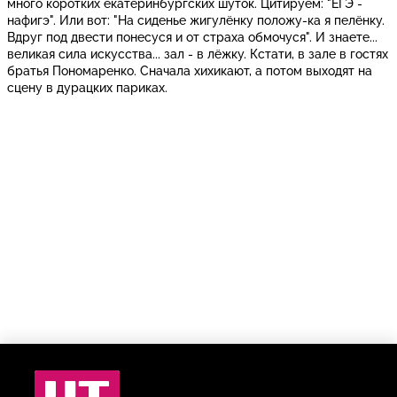
много коротких екатеринбургских шуток. Цитируем: "ЕГЭ -
нафигэ". Или вот: "На сиденье жигулёнку положу-ка я пелёнку.
Вдруг под двести понесуся и от страха обмочуся". И знаете...
великая сила искусства... зал - в лёжку. Кстати, в зале в гостях
братья Пономаренко. Сначала хихикают, а потом выходят на
сцену в дурацких париках.