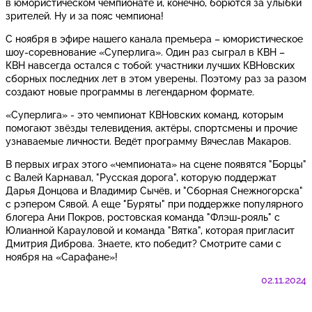
в юмористическом чемпионате и, конечно, борются за улыбки
зрителей. Ну и за пояс чемпиона!
С ноября в эфире нашего канала премьера – юмористическое
шоу-соревнование «Суперлига». Один раз сыграл в КВН –
КВН навсегда остался с тобой: участники лучших КВНовских
сборных последних лет в этом уверены. Поэтому раз за разом
создают новые программы в легендарном формате.
«Суперлига» - это чемпионат КВНовских команд, которым
помогают звёзды телевидения, актёры, спортсмены и прочие
узнаваемые личности. Ведёт программу Вячеслав Макаров.
В первых играх этого «чемпионата» на сцене появятся "Борцы"
с Валей Карнавал, "Русская дорога", которую поддержат
Дарья Донцова и Владимир Сычёв, и "Сборная Снежногорска"
с рэпером Сявой. А еще "Буряты" при поддержке популярного
блогера Ани Покров, ростовская команда "Флэш-рояль" с
Юлианной Карауловой и команда "Вятка", которая пригласит
Дмитрия Диброва. Знаете, кто победит? Смотрите сами с
ноября на «Сарафане»!
02.11.2024